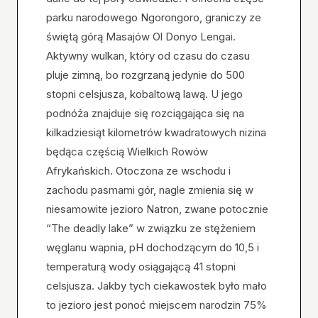
parku narodowego Ngorongoro, graniczy ze
świętą górą Masajów Ol Donyo Lengai.
Aktywny wulkan, który od czasu do czasu
pluje zimną, bo rozgrzaną jedynie do 500
stopni celsjusza, kobaltową lawą. U jego
podnóża znajduje się rozciągająca się na
kilkadziesiąt kilometrów kwadratowych nizina
będąca częścią Wielkich Rowów
Afrykańskich. Otoczona ze wschodu i
zachodu pasmami gór, nagle zmienia się w
niesamowite jezioro Natron, zwane potocznie
“The deadly lake” w związku ze stężeniem
węglanu wapnia, pH dochodzącym do 10,5 i
temperaturą wody osiągającą 41 stopni
celsjusza. Jakby tych ciekawostek było mało
to jezioro jest ponoć miejscem narodzin 75%