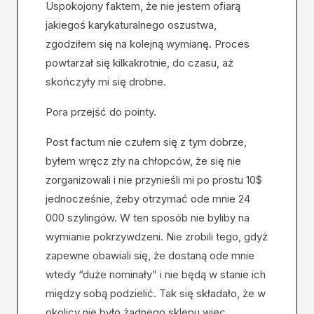
Uspokojony faktem, że nie jestem ofiarą
jakiegoś karykaturalnego oszustwa,
zgodziłem się na kolejną wymianę. Proces
powtarzał się kilkakrotnie, do czasu, aż
skończyły mi się drobne.
Pora przejść do pointy.
Post factum nie czułem się z tym dobrze,
byłem wręcz zły na chłopców, że się nie
zorganizowali i nie przynieśli mi po prostu 10$
jednocześnie, żeby otrzymać ode mnie 24
000 szylingów. W ten sposób nie byliby na
wymianie pokrzywdzeni. Nie zrobili tego, gdyż
zapewne obawiali się, że dostaną ode mnie
wtedy “duże nominały” i nie będą w stanie ich
między sobą podzielić. Tak się składało, że w
okolicy nie było żadnego sklepu więc