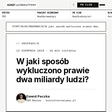
☾
PB CLUB →
EMITEO
PODCAST BIZNESOWY
PB CLUB
BLO
CEO
Współprowadzący
Współzałożyciel
Aut
START
/
BLOG
/
OBSERWACJE
/
W jaki sposób wykluczono prawie dwa miliardy ludzi?
//
OBSERWACJE
12 SIERPNIA 2019
· 16 min czytania
W jaki sposób
wykluczono prawie
dwa miliardy ludzi?
Dawid Paczka
CEO Emiteo · kosztalternatywny.pl