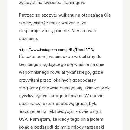
żyjących na świecie… flamingów.
Patrząc ze szczytu wulkanu na otaczającą Cię
rzeczywistość masz wrażenie, że
eksplorujesz inną planetę. Niesamowite
doznanie.
https://www.instagram.com/p/BujTeeqI3TO/
Po całonocnej wspinaczce wróciliśmy do
kempingu znajdującego się właśnie na dnie
wspomnianego rowu afrykańskiego, gdzie
przywitani przez lokalnych gospodarzy
mogliśmy ponownie cieszyć się jakimikolwiek
cywilizacyjnymi udogodnieniami. W obozie
poza naszą czteroosobową grupą, była
jeszcze jedna “ekspedycja” - dwie pary z
USA. Pamiętam, że kiedy tego dnia jadłem
kolację podszedł do mnie młody tanzański