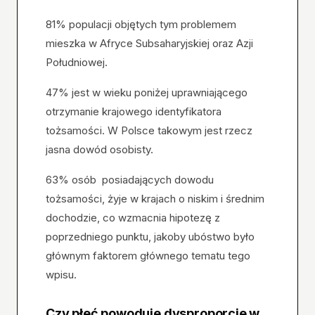
81% populacji objętych tym problemem
mieszka w Afryce Subsaharyjskiej oraz Azji
Południowej.
47% jest w wieku poniżej uprawniającego
otrzymanie krajowego identyfikatora
tożsamości. W Polsce takowym jest rzecz
jasna dowód osobisty.
63% osób posiadających dowodu
tożsamości, żyje w krajach o niskim i średnim
dochodzie, co wzmacnia hipotezę z
poprzedniego punktu, jakoby ubóstwo było
głównym faktorem głównego tematu tego
wpisu.
Czy płeć powoduje dysproporcje w