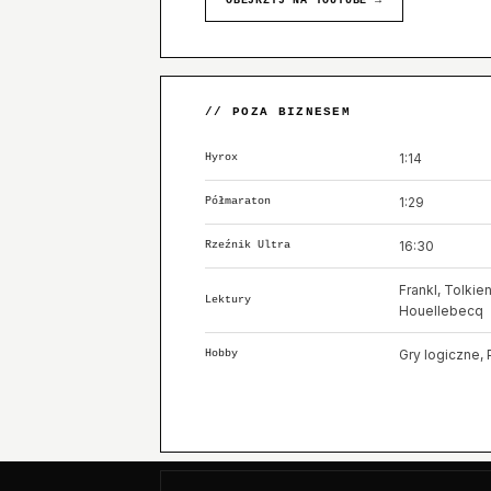
OBEJRZYJ NA YOUTUBE →
// POZA BIZNESEM
1:14
Hyrox
1:29
Półmaraton
16:30
Rzeźnik Ultra
Frankl, Tolkie
Lektury
Houellebecq
Gry logiczne,
Hobby