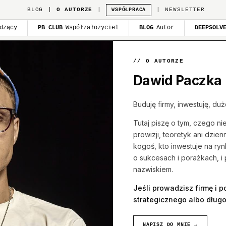
BLOG
|
O AUTORZE
|
|
NEWSLETTER
WSPÓŁPRACA
dzący
PB CLUB
Współzałożyciel
BLOG
Autor
DEEPSOLV
// O AUTORZE
Dawid Paczka
Buduję firmy, inwestuję, d
Tutaj piszę o tym, czego n
prowizji, teoretyk ani dzie
kogoś, kto inwestuje na ry
o sukcesach i porażkach, i
nazwiskiem.
Jeśli prowadzisz firmę i 
strategicznego albo dług
NAPISZ DO MNIE →