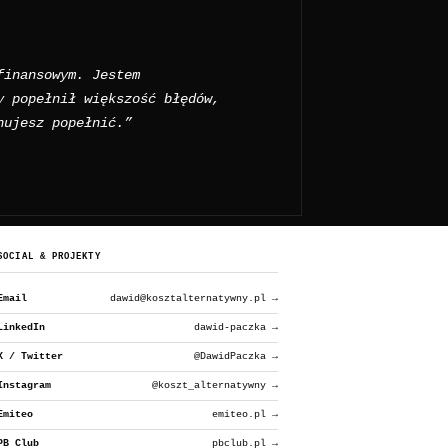
finansowym. Jestem
y popełnił większość błędów,
nujesz popełnić.”
SOCIAL & PROJEKTY
Email
dawid@kosztalternatywny.pl →
LinkedIn
dawid-paczka →
X / Twitter
@DawidPaczka →
Instagram
@koszt_alternatywny →
Emiteo
emiteo.pl →
PB Club
pbclub.pl →