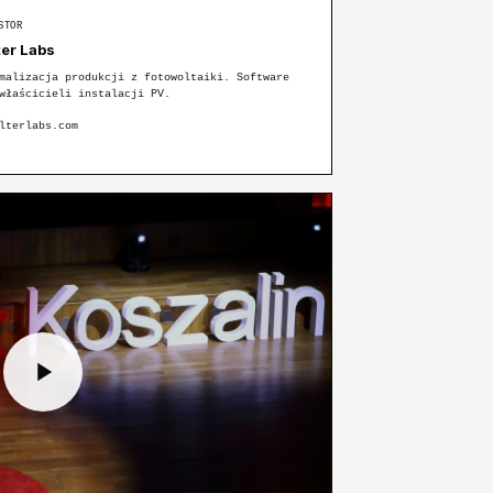
STOR
ter Labs
malizacja produkcji z fotowoltaiki. Software
właścicieli instalacji PV.
lterlabs.com