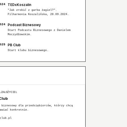
024
TEDxKoszalin
"Jak zrobić z garba żagiel?".
Filharmonia Koszalińska, 28.09.2024.
024
Podcast Biznesowy
Start Podcastu Biznesowego z Danielem
Moczydłowskim.
025
PB Club
Start klubu biznesowego.
ŁZAŁOŻYCIEL
Club
 biznesowy dla przedsiębiorców, którzy chcą
awiać konkretnie.
club.pl