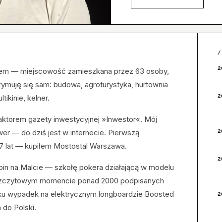
/
2
nem — miejscowość zamieszkana przez 63 osoby,
rzymuję się sam: budowa, agroturystyka, hurtownia
kinie, kelner.
2
aktorem gazety inwestycyjnej »Inwestor«. Mój
er — do dziś jest w internecie. Pierwszą
2
17 lat — kupiłem Mostostal Warszawa.
2
in na Malcie — szkołę pokera działającą w modelu
 szczytowym momencie ponad 2000 podpisanych
ku wypadek na elektrycznym longboardzie Boosted
2
do Polski.