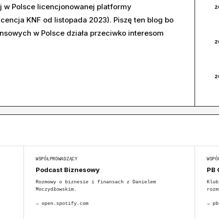
j w Polsce licencjonowanej platformy
2
cencja KNF od listopada 2023). Piszę ten blog bo
nsowych w Polsce działa przeciwko interesom
2
2
WSPÓŁPROWADZĄCY
WSPÓ
Podcast Biznesowy
PB 
Rozmowy o biznesie i finansach z Danielem
Klub
Moczydłowskim.
rozm
→
open.spotify.com
→
pb