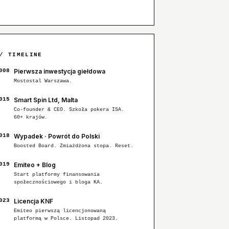
/ TIMELINE
008
Pierwsza inwestycja giełdowa
Mostostal Warszawa.
015
Smart Spin Ltd, Malta
Co-founder & CEO. Szkoła pokera ISA.
60+ krajów.
018
Wypadek · Powrót do Polski
Boosted Board. Zmiażdżona stopa. Reset.
019
Emiteo + Blog
Start platformy finansowania
społecznościowego i bloga KA.
023
Licencja KNF
Emiteo pierwszą licencjonowaną
platformą w Polsce. Listopad 2023.