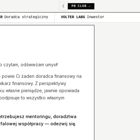
☾
PB CLUB →
ER
Doradca strategiczny
VOLTER LABS
Inwestor
użo czytam, odświeżam umysł!
ie powie Ci żaden doradca finansowy na
nnikarz finansowy. Z perspektywy
nku własne pieniądze, jawnie opowiada
 podpisuje to wszystko własnym
potrzebujesz mentoringu, doradztwa
ofalowej współpracy — odezwij się.