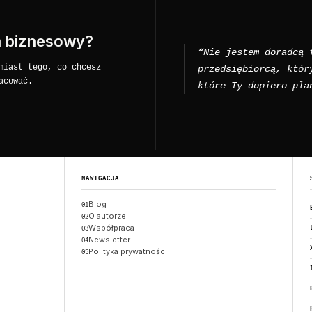
m biznesowy?
“Nie jestem doradcą 
miast tego, co chcesz
przedsiębiorcą, któr
acować.
które Ty dopiero pla
NAWIGACJA
Blog
01
O autorze
02
Współpraca
03
Newsletter
04
Polityka prywatności
05