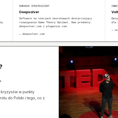
DORADCA STRATEGICZNY
INWE
Deepsolver
Vol
Software na sieciach neuronowych dostarczający
Opty
ny
rozwiązania Game Theory Optimal. Dwa produkty:
dla 
deepsolver.com i plogenius.com.
→
vo
→
deepsolver.com
?
a
h kryzysów w punkty
otu do Polski i tego, co z