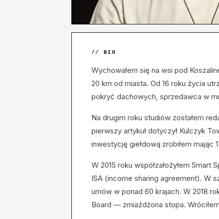
// BIO
Wychowałem się na wsi pod Koszali
20 km od miasta. Od 16 roku życia ut
pokryć dachowych, sprzedawca w multi
Na drugim roku studiów zostałem red
pierwszy artykuł dotyczył Kulczyk Tow
inwestycję giełdową zrobiłem mając 
W 2015 roku współzałożyłem Smart Sp
ISA (income sharing agreement). W
umów w ponad 60 krajach. W 2018 ro
Board — zmiażdżona stopa. Wróciłem 