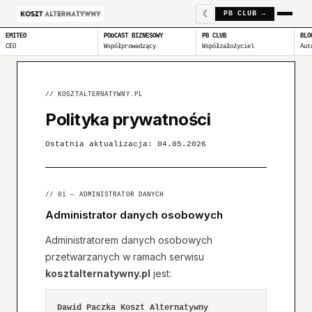
☾
PB CLUB →
EMITEO
PODCAST BIZNESOWY
PB CLUB
BLO
CEO
Współprowadzący
Współzałożyciel
Aut
// KOSZTALTERNATYWNY.PL
Polityka prywatności
Ostatnia aktualizacja: 04.05.2026
// 01 — ADMINISTRATOR DANYCH
Administrator danych osobowych
Administratorem danych osobowych
przetwarzanych w ramach serwisu
kosztalternatywny.pl
jest:
Dawid Paczka Koszt Alternatywny