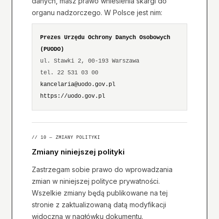
danych, masz prawo wniesienia skargi do
organu nadzorczego. W Polsce jest nim:
Prezes Urzędu Ochrony Danych Osobowych
(PUODO)
ul. Stawki 2, 00-193 Warszawa
tel. 22 531 03 00
kancelaria@uodo.gov.pl
https://uodo.gov.pl
// 10 — ZMIANY POLITYKI
Zmiany niniejszej polityki
Zastrzegam sobie prawo do wprowadzania
zmian w niniejszej polityce prywatności.
Wszelkie zmiany będą publikowane na tej
stronie z zaktualizowaną datą modyfikacji
widoczną w nagłówku dokumentu.