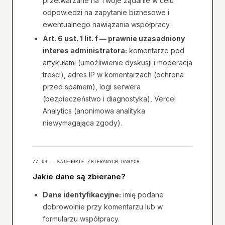
przetwarzane na Twoje żądanie w celu
odpowiedzi na zapytanie biznesowe i
ewentualnego nawiązania współpracy.
Art. 6 ust. 1 lit. f — prawnie uzasadniony
interes administratora:
komentarze pod
artykułami (umożliwienie dyskusji i moderacja
treści), adres IP w komentarzach (ochrona
przed spamem), logi serwera
(bezpieczeństwo i diagnostyka), Vercel
Analytics (anonimowa analityka
niewymagająca zgody).
// 04 — KATEGORIE ZBIERANYCH DANYCH
Jakie dane są zbierane?
Dane identyfikacyjne:
imię podane
dobrowolnie przy komentarzu lub w
formularzu współpracy.