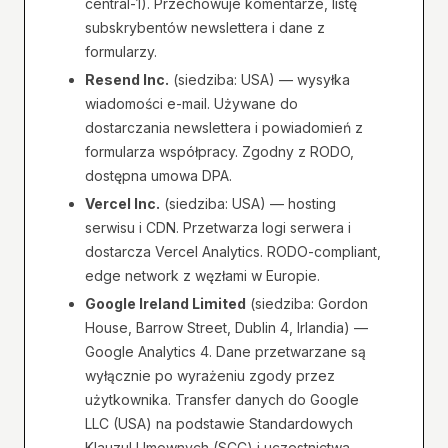
central-1). Przechowuje komentarze, listę
subskrybentów newslettera i dane z
formularzy.
Resend Inc.
(siedziba: USA) — wysyłka
wiadomości e-mail. Używane do
dostarczania newslettera i powiadomień z
formularza współpracy. Zgodny z RODO,
dostępna umowa DPA.
Vercel Inc.
(siedziba: USA) — hosting
serwisu i CDN. Przetwarza logi serwera i
dostarcza Vercel Analytics. RODO-compliant,
edge network z węzłami w Europie.
Google Ireland Limited
(siedziba: Gordon
House, Barrow Street, Dublin 4, Irlandia) —
Google Analytics 4. Dane przetwarzane są
wyłącznie po wyrażeniu zgody przez
użytkownika. Transfer danych do Google
LLC (USA) na podstawie Standardowych
Klauzul Umownych (SCC) i uczestnictwa