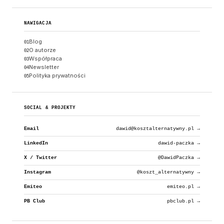
NAWIGACJA
Blog
01
O autorze
02
Współpraca
03
Newsletter
04
Polityka prywatności
05
SOCIAL & PROJEKTY
Email
dawid@kosztalternatywny.pl →
LinkedIn
dawid-paczka →
X / Twitter
@DawidPaczka →
Instagram
@koszt_alternatywny →
Emiteo
emiteo.pl →
PB Club
pbclub.pl →