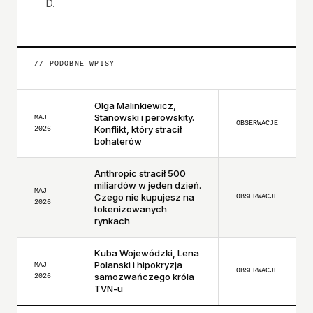
D.
// PODOBNE WPISY
Olga Malinkiewicz,
Stanowski i perowskity.
MAJ
OBSERWACJE
Konflikt, który stracił
2026
bohaterów
Anthropic stracił 500
miliardów w jeden dzień.
MAJ
Czego nie kupujesz na
OBSERWACJE
2026
tokenizowanych
rynkach
Kuba Wojewódzki, Lena
Polanski i hipokryzja
MAJ
OBSERWACJE
samozwańczego króla
2026
TVN-u