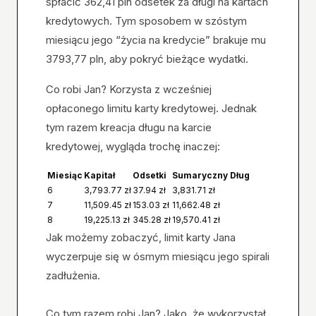
spłacić 362,41 pln odsetek za długi na kartach
kredytowych. Tym sposobem w szóstym
miesiącu jego “życia na kredycie” brakuje mu
3793,77 pln, aby pokryć bieżące wydatki.
Co robi Jan? Korzysta z wcześniej
opłaconego limitu karty kredytowej. Jednak
tym razem kreacja długu na karcie
kredytowej, wygląda trochę inaczej:
Miesiąc
Kapitał
Odsetki
Sumaryczny Dług
6
3,793.77 zł
37.94 zł
3,831.71 zł
7
11,509.45 zł
153.03 zł
11,662.48 zł
8
19,225.13 zł
345.28 zł
19,570.41 zł
Jak możemy zobaczyć, limit karty Jana
wyczerpuje się w ósmym miesiącu jego spirali
zadłużenia.
Co tym razem robi Jan? Jako, że wykorzystał