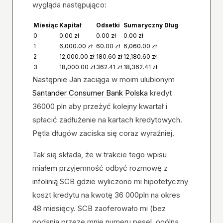
wygląda następująco:
Miesiąc
Kapitał
Odsetki
Sumaryczny Dług
0
0.00 zł
0.00 zł
0.00 zł
1
6,000.00 zł
60.00 zł
6,060.00 zł
2
12,000.00 zł
180.60 zł
12,180.60 zł
3
18,000.00 zł
362.41 zł
18,362.41 zł
Następnie Jan zaciąga w moim ulubionym
Santander Consumer Bank Polska
kredyt
36000 pln aby przeżyć kolejny kwartał i
spłacić zadłużenie na kartach kredytowych.
Pętla długów zaciska się coraz wyraźniej.
Tak się składa, że w trakcie tego wpisu
miałem przyjemność odbyć rozmowę z
infolinią SCB gdzie wyliczono mi hipotetyczny
koszt kredytu na kwotę 36 000pln na okres
48 miesięcy. SCB zaoferowało mi (bez
podania przeze mnie numeru pesel, ogólna