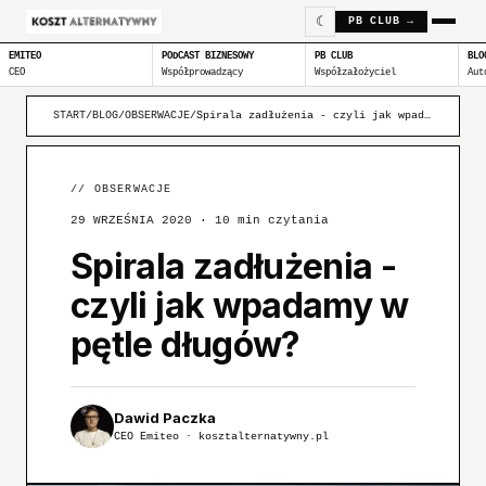
☾
PB CLUB →
EMITEO
PODCAST BIZNESOWY
PB CLUB
BLO
CEO
Współprowadzący
Współzałożyciel
Aut
START
/
BLOG
/
OBSERWACJE
/
Spirala zadłużenia - czyli jak wpadamy w pętle długów?
//
OBSERWACJE
29 WRZEŚNIA 2020
· 10 min czytania
Spirala zadłużenia -
czyli jak wpadamy w
pętle długów?
Dawid Paczka
CEO Emiteo · kosztalternatywny.pl