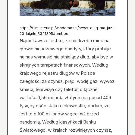
https://film.interia.pl/wiadomosci/news-dlug-ma-juz-
20-lat,nId,3341395#embed
Najciekawsze jest to, że nie trzeba mieć na
głowie nieuczciwego bandyty, który próbuje
na nas wymusić nieistniejący dług, aby być w
skrajnych tarapatach finansowych. Według
krajowego rejestru długów w Polsce
zaległości za czynsz, prąd, wodę gaz, wywóz
śmieci, telewizję czy telefon o łącznej
wartości 1,56 miliarda złotych ma ponad 409
tysięcy osób. Jako ciekawostkę dodam, że
jest to o 100 milionów więcej niż przed
pandemią. Według klasyfikacji Banku
Światowego, w krajach rozwiniętych czynsz,