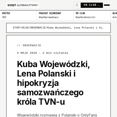
☾
PB CLUB →
EMITEO
PODCAST BIZNESOWY
PB CLUB
BLO
CEO
Współprowadzący
Współzałożyciel
Aut
START
/
BLOG
/
OBSERWACJE
/
Kuba Wojewódzki, Lena Polanski i hipokryzja samozwańczego kr...
//
OBSERWACJE
5 MAJA 2026
· 2 min czytania
Kuba Wojewódzki,
Lena Polanski i
hipokryzja
samozwańczego
króla TVN-u
Wojewódzki rozmawia z Polanski o OnlyFans