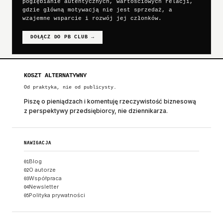
pogłębianie autentycznych, wartościowych relacji,
gdzie główną motywacją nie jest sprzedaż, a
wzajemne wsparcie i rozwój jej członków.
DOŁĄCZ DO PB CLUB
→
KOSZT ALTERNATYWNY
Od praktyka, nie od publicysty.
Piszę o pieniądzach i komentuję rzeczywistość biznesową
z perspektywy przedsiębiorcy, nie dziennikarza.
NAWIGACJA
Blog
01
O autorze
02
Współpraca
03
Newsletter
04
Polityka prywatności
05