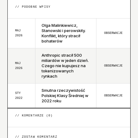
// PODOBNE WPISY
Olga Malinkiewicz,
Stanowski i perowskity.
MAJ
OBSERWACJE
Konflikt, który stracił
2026
bohaterów
Anthropic stracił 500
miliardów w jeden dzień.
MAJ
Czego nie kupujesz na
OBSERWACJE
2026
tokenizowanych
rynkach
Smutna rzeczywistość
STY
Polskiej Klasy Średniej w
OBSERWACJE
2022
2022 roku
// KOMENTARZE (
0
)
// ZOSTAW KOMENTARZ