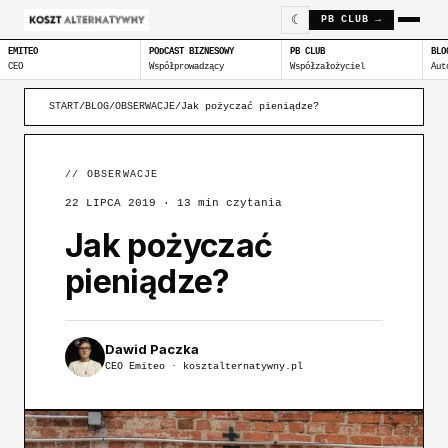
☾
PB CLUB →
EMITEO
PODCAST BIZNESOWY
PB CLUB
BLO
CEO
Współprowadzący
Współzałożyciel
Aut
START
/
BLOG
/
OBSERWACJE
/
Jak pożyczać pieniądze?
//
OBSERWACJE
22 LIPCA 2019
· 13 min czytania
Jak pożyczać
pieniądze?
Dawid Paczka
CEO Emiteo · kosztalternatywny.pl