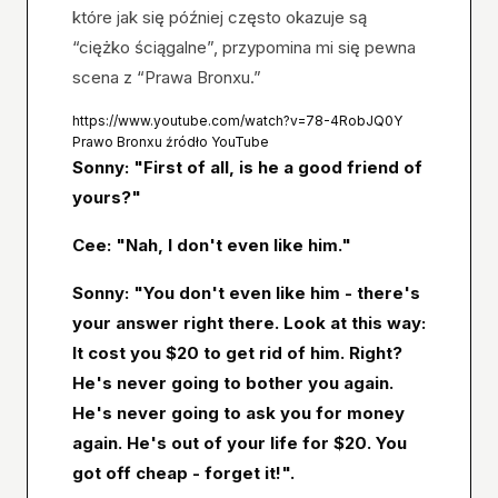
które jak się później często okazuje są
“ciężko ściągalne”, przypomina mi się pewna
scena z “Prawa Bronxu.”
https://www.youtube.com/watch?v=78-4RobJQ0Y
Prawo Bronxu źródło YouTube
Sonny: "First of all, is he a good friend of
yours?"
Cee: "Nah, I don't even like him."
Sonny: "You don't even like him - there's
your answer right there. Look at this way:
It cost you $20 to get rid of him. Right?
He's never going to bother you again.
He's never going to ask you for money
again. He's out of your life for $20. You
got off cheap - forget it!".