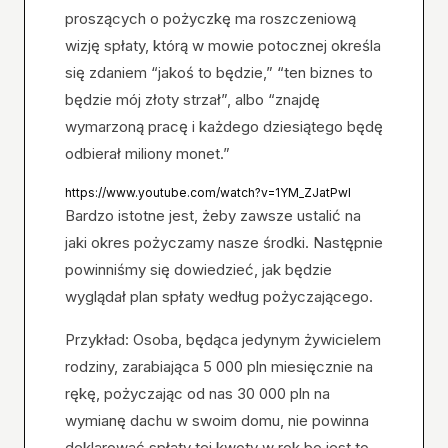
proszących o pożyczkę ma roszczeniową
wizję spłaty, którą w mowie potocznej określa
się zdaniem “jakoś to będzie,” “ten biznes to
będzie mój złoty strzał”, albo “znajdę
wymarzoną pracę i każdego dziesiątego będę
odbierał miliony monet.”
https://www.youtube.com/watch?v=1YM_ZJatPwI
Bardzo istotne jest, żeby zawsze ustalić na
jaki okres pożyczamy nasze środki. Następnie
powinniśmy się dowiedzieć, jak będzie
wyglądał plan spłaty według pożyczającego.
Przykład: Osoba, będąca jedynym żywicielem
rodziny, zarabiająca 5 000 pln miesięcznie na
rękę, pożyczając od nas 30 000 pln na
wymianę dachu w swoim domu, nie powinna
deklarować spłaty tej kwoty w rok bo jest to