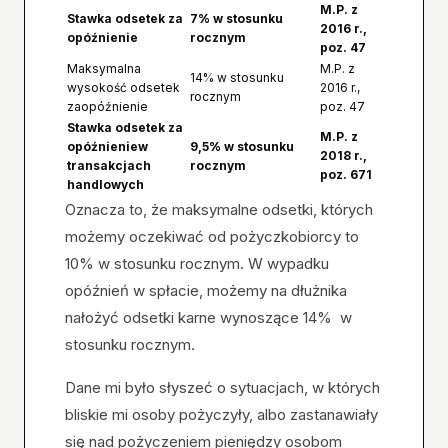
M.P. z
Stawka odsetek za
7% w stosunku
2016 r.,
opóźnienie
rocznym
poz. 47
Maksymalna
M.P. z
14% w stosunku
wysokość odsetek
2016 r.,
rocznym
zaopóźnienie
poz. 47
Stawka odsetek za
M.P. z
opóźnienie
w
9,5% w stosunku
2018 r.,
transakcjach
rocznym
poz. 671
handlowych
Oznacza to, że maksymalne odsetki, których
możemy oczekiwać od pożyczkobiorcy to
10% w stosunku rocznym. W wypadku
opóźnień w spłacie, możemy na dłużnika
nałożyć odsetki karne wynoszące 14% w
stosunku rocznym.
Dane mi było słyszeć o sytuacjach, w których
bliskie mi osoby pożyczyły, albo zastanawiały
się nad pożyczeniem pieniędzy osobom