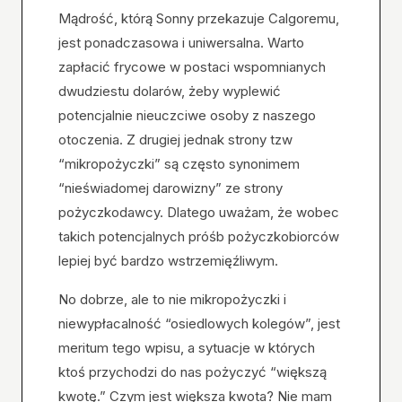
Mądrość, którą Sonny przekazuje Calgoremu,
jest ponadczasowa i uniwersalna. Warto
zapłacić frycowe w postaci wspomnianych
dwudziestu dolarów, żeby wyplewić
potencjalnie nieuczciwe osoby z naszego
otoczenia. Z drugiej jednak strony tzw
“mikropożyczki” są często synonimem
“nieświadomej darowizny” ze strony
pożyczkodawcy. Dlatego uważam, że wobec
takich potencjalnych próśb pożyczkobiorców
lepiej być bardzo wstrzemięźliwym.
No dobrze, ale to nie mikropożyczki i
niewypłacalność “osiedlowych kolegów”, jest
meritum tego wpisu, a sytuacje w których
ktoś przychodzi do nas pożyczyć “większą
kwotę.” Czym jest większa kwota? Nie mam