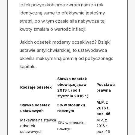
jeżeli pożyczkobiorca zwróci nam za rok
identyczną sumę to efektywnie jesteśmy
stratni, bo w tym czasie siła nabywcza tej
kwoty zmalała o wartość inflacji.
Jakich odsetek możemy oczekiwać? Dzięki
ustawie antylichwiarskiej, to ustawodawca
określa maksymalną premię od pożyczonego
kapitału.
Stawka odsetek
obowiązująca
w
Podstawa
Rodzaje odsetek
2019 r. (od 1
prawna
stycznia 2016 r.)
M.P. z
Stawka odsetek
5% w stosunku
2016 r.,
ustawowych
rocznym
poz. 46
Maksymalna stawka
M.P. z
10% w stosunku
odsetek
2016 r.,
rocznym
ustawowych
poz. 46