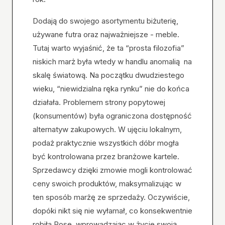
Dodają do swojego asortymentu biżuterię,
używane futra oraz najważniejsze - meble.
Tutaj warto wyjaśnić, że ta “prosta filozofia”
niskich marż była wtedy w handlu anomalią na
skalę światową. Na początku dwudziestego
wieku, “niewidzialna ręka rynku” nie do końca
działała. Problemem strony popytowej
(konsumentów) była ograniczona dostępność
alternatyw zakupowych. W ujęciu lokalnym,
podaż praktycznie wszystkich dóbr mogła
być kontrolowana przez branżowe kartele.
Sprzedawcy dzięki zmowie mogli kontrolować
ceny swoich produktów, maksymalizując w
ten sposób marżę ze sprzedaży. Oczywiście,
dopóki nikt się nie wyłamał, co konsekwentnie
robiła Rose, wprowadzając w życie swoją