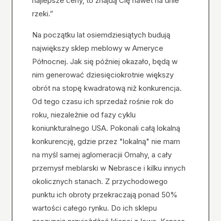
najlepsze ceny, to znajdą Cię nawet na dnie
rzeki.”
Na początku lat osiemdziesiątych budują
największy sklep meblowy w Ameryce
Północnej. Jak się później okazało, będą w
nim generować dziesięciokrotnie większy
obrót na stopę kwadratową niż konkurencja.
Od tego czasu ich sprzedaż rośnie rok do
roku, niezależnie od fazy cyklu
koniunkturalnego USA. Pokonali całą lokalną
konkurencję, gdzie przez "lokalną" nie mam
na myśl samej aglomeracjii Omahy, a cały
przemysł meblarski w Nebrasce i kilku innych
okolicznych stanach. Z przychodowego
punktu ich obroty przekraczają ponad 50%
wartości całego rynku. Do ich sklepu