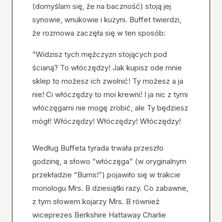
(domyślam się, że na baczność) stoją jej
synowie, wnukowie i kuzyni. Buffet twierdzi,
że rozmowa zaczęła się w ten sposób:
“Widzisz tych mężczyzn stojących pod
ścianą? To włóczędzy! Jak kupisz ode mnie
sklep to możesz ich zwolnić! Ty możesz a ja
nie! Ci włóczędzy to moi krewni! I ja nic z tymi
włóczęgami nie mogę zrobić, ale Ty będziesz
mógł! Włóczędzy! Włóczędzy! Włóczędzy!
Według Buffeta tyrada trwała przeszło
godzinę, a słowo “włóczęga” (w oryginalnym
przekładzie “Bums!”) pojawiło się w trakcie
monologu Mrs. B dziesiątki razy. Co zabawne,
z tym słowem kojarzy Mrs. B również
wiceprezes Berkshire Hattaway Charlie