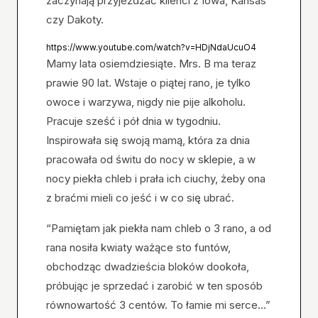
zaczynają przyjeżdżać klienci z Iowa, Kansas
czy Dakoty.
https://www.youtube.com/watch?v=HDjNdaUcuO4
Mamy lata osiemdziesiąte. Mrs. B ma teraz
prawie 90 lat. Wstaje o piątej rano, je tylko
owoce i warzywa, nigdy nie pije alkoholu.
Pracuje sześć i pół dnia w tygodniu.
Inspirowała się swoją mamą, która za dnia
pracowała od świtu do nocy w sklepie, a w
nocy piekła chleb i prała ich ciuchy, żeby ona
z braćmi mieli co jeść i w co się ubrać.
“Pamiętam jak piekła nam chleb o 3 rano, a od
rana nosiła kwiaty ważące sto funtów,
obchodząc dwadzieścia bloków dookoła,
próbując je sprzedać i zarobić w ten sposób
równowartość 3 centów. To łamie mi serce…”