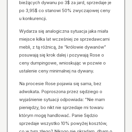
bieżących dywanu po 3$ za jard, sprzedaje je
po 3,95$ co stanowi 50% zwyczajowej ceny
u konkurencji.
Wydarza się analogiczna sytuacja jaka miała
miejsce kilka lat wcześniej ze sprzedawcami
mebli, z tą różnicą, że “królowie dywanów”
posuwają się krok dalej i pozywają Rose o
ceny dumpingowe, wnioskując w pozwie o
ustalenie ceny minimalnej na dywany.
Na procesie Rose pojawia się sama, bez
adwokata. Poproszona przez sędziego o
wyjaśnienie sytuacji odpowiada: “Nie mam
pieniędzy, bo nikt nie sprzedaje mi towaru
którym mogę handlować. Panie Sędzio
sprzedaje wszystko 10% powyżej kosztów,
co w tym złego? Nikogo nie okradam, dbam o