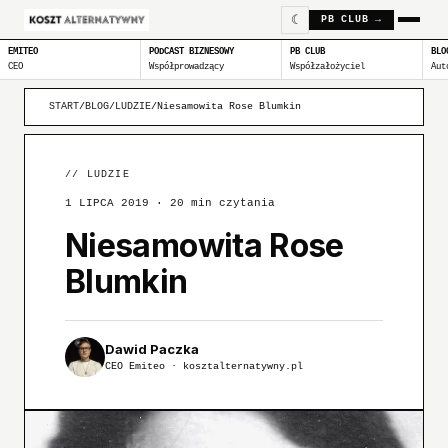
☾
PB CLUB →
EMITEO
PODCAST BIZNESOWY
PB CLUB
BLO
CEO
Współprowadzący
Współzałożyciel
Aut
START
/
BLOG
/
LUDZIE
/
Niesamowita Rose Blumkin
//
LUDZIE
1 LIPCA 2019
· 20 min czytania
Niesamowita Rose
Blumkin
Dawid Paczka
CEO Emiteo · kosztalternatywny.pl