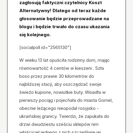
zagłosują faktyczni czytelnicy Koszt
Alternatywny! Dlatego od teraz każde
głosowanie będzie przeprowadzane na
blogu i będzie trwało do czasu ukazania
się kolejnego.
[socialpoll id="2565130"]
W wieku 13 lat opuściła rodzinny dom, mając
równowartość 4 centów w kieszeni . Szła
boso przez prawie 30 kilometrów do
najbliższej stacji, aby oszczędzać swoje
świeżo kupione, nowiutkie buty. Wsiadła w
pierwszy pociąg i pojechała do miasta Gomel,
obecnie leżącego nieopodal rosyjsko -
ukraińskiej granicy. Twierdzi, że zapukała do
drzwi dwudziestu sześciu sklepów nim
właściciel jednego z nich szczęśliwie jej