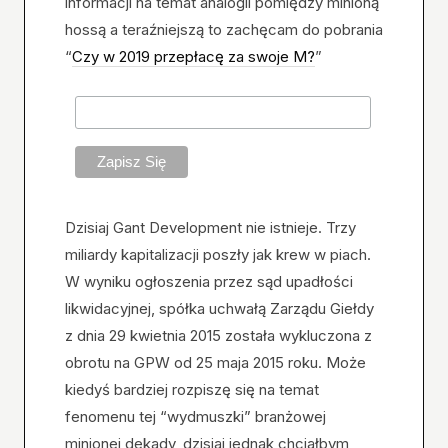
informacji na temat analogii pomiędzy minioną
hossą a teraźniejszą to zachęcam do pobrania
“
Czy w 2019 przepłacę za swoje M?
”
Dzisiaj Gant Development nie istnieje. Trzy
miliardy kapitalizacji poszły jak krew w piach.
W wyniku ogłoszenia przez sąd upadłości
likwidacyjnej, spółka uchwałą Zarządu Giełdy
z dnia 29 kwietnia 2015 została wykluczona z
obrotu na GPW od 25 maja 2015 roku. Może
kiedyś bardziej rozpiszę się na temat
fenomenu tej “wydmuszki” branżowej
minionej dekady, dzisiaj jednak chciałbym