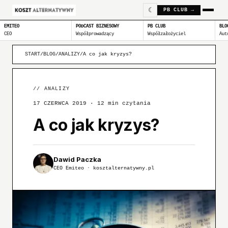
☾
PB CLUB →
EMITEO
PODCAST BIZNESOWY
PB CLUB
BLO
CEO
Współprowadzący
Współzałożyciel
Aut
START
/
BLOG
/
ANALIZY
/
A co jak kryzys?
//
ANALIZY
17 CZERWCA 2019
· 12 min czytania
A co jak kryzys?
Dawid Paczka
CEO Emiteo · kosztalternatywny.pl