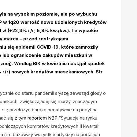
yła na wysokim poziomie, ale po wybuchu
BP w 1q20 wartość nowo udzielonych kredytów
zł (+22,3% r/r; 5,8% kw./kw.). Te wysokie
y marca – przed restrykcjami
iu się epidemii COVID-19, które zamroziły
 lub ograniczenie zakupów mieszkań w
nej). Według BIK w kwietniu nastąpił spadek
 % r/r) nowych kredytów mieszkaniowych. Str
tycznie od startu pandemii słyszę zewsząd głosy o
 bankach, zwiększającej się marży, znaczącym
ię przełożyć bardzo negatywnie na popyt na
nać się
z tym raportem NBP
“Sytuacja na rynku
odniczących komitetów kredytowych II kwartał
 na nim bazowały wszystkie artykuły na portalach