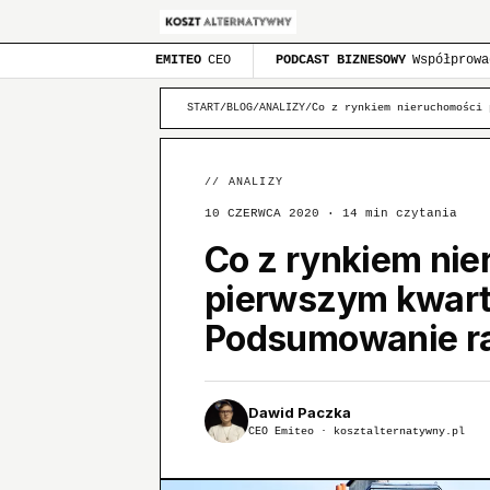
EMITEO
CEO
PODCAST BIZNESOWY
Współprowa
START
/
BLOG
/
ANALIZY
/
Co z rynkiem nieruchomości 
//
ANALIZY
10 CZERWCA 2020
· 14 min czytania
Co z rynkiem ni
pierwszym kwart
Podsumowanie ra
Dawid Paczka
CEO Emiteo · kosztalternatywny.pl