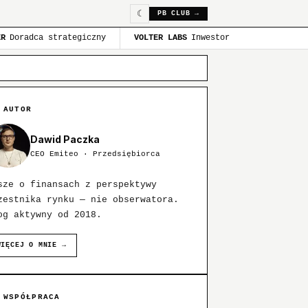
☾
PB CLUB →
ER
Doradca strategiczny
VOLTER LABS
Inwestor
 AUTOR
Dawid Paczka
CEO Emiteo · Przedsiębiorca
sze o finansach z perspektywy
zestnika rynku — nie obserwatora.
og aktywny od 2018.
WIĘCEJ O MNIE →
 WSPÓŁPRACA