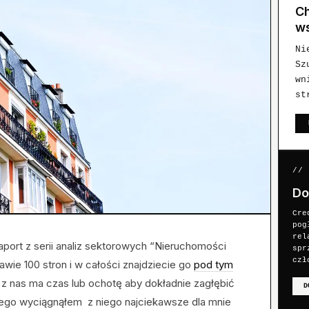
Ch
w
Ni
Sz
wn
st
//
Do
Cre
pog
rel
port z serii analiz sektorowych “Nieruchomości
spr
czł
wie 100 stron i w całości znajdziecie go
pod tym
 z nas ma czas lub ochotę aby dokładnie zagłębić
D
tego wyciągnąłem z niego najciekawsze dla mnie