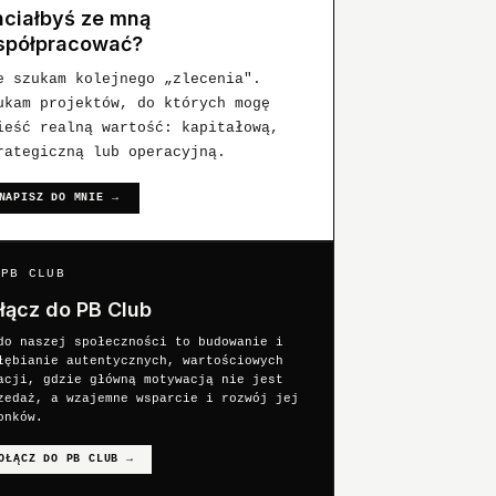
ciałbyś ze mną
spółpracować?
e szukam kolejnego „zlecenia".
ukam projektów, do których mogę
ieść realną wartość: kapitałową,
rategiczną lub operacyjną.
NAPISZ DO MNIE →
 PB CLUB
łącz do PB Club
do naszej społeczności to budowanie i
łębianie autentycznych, wartościowych
acji, gdzie główną motywacją nie jest
zedaż, a wzajemne wsparcie i rozwój jej
onków.
OŁĄCZ DO PB CLUB
→