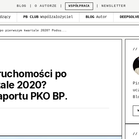
BLOG
|
O AUTORZE
|
|
NEWSLETTER
WSPÓŁPRACA
dzący
PB CLUB
Współzałożyciel
BLOG
Autor
DEEPSOLV
po pierwszym kwartale 2020? Podsu...
//
eruchomości po
ale 2020?
Pi
uc
portu PKO BP.
Bl
//