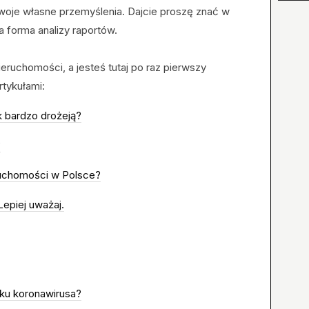
swoje własne przemyślenia. Dajcie proszę znać w
forma analizy raportów.
ieruchomości, a jesteś tutaj po raz pierwszy
tykułami:
 bardzo drożeją?
?
ruchomości w Polsce?
epiej uważaj.
oku koronawirusa?