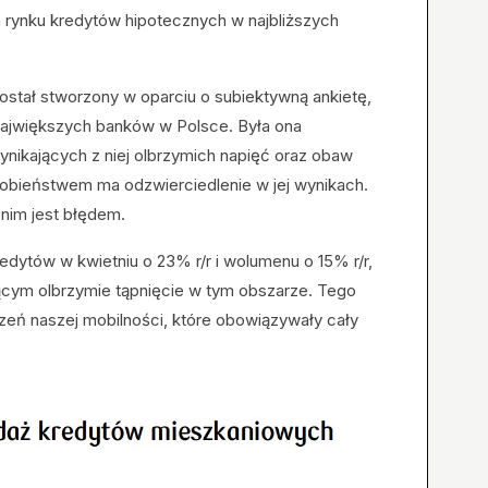
 rynku kredytów hipotecznych w najbliższych
ostał stworzony w oparciu o subiektywną ankietę,
 największych banków w Polsce. Była ona
ynikających z niej olbrzymich napięć oraz obaw
bieństwem ma odzwierciedlenie w jej wynikach.
 nim jest błędem.
edytów w kwietniu o 23% r/r i wolumenu o 15% r/r,
ującym olbrzymie tąpnięcie w tym obszarze. Tego
czeń naszej mobilności, które obowiązywały cały