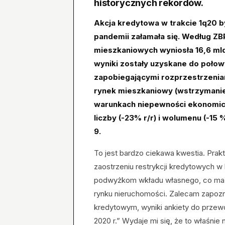
historycznych rekordów.
Akcja kredytowa w trakcie 1q20 b
pandemii załamała się. Według Z
mieszkaniowych wyniosła 16,6 mld 
wyniki zostały uzyskane do połow
zapobiegającymi rozprzestrzenian
rynek mieszkaniowy (wstrzymanie
warunkach niepewności ekonomicz
liczby (-23% r/r) i wolumenu (-15
9.
To jest bardzo ciekawa kwestia. Prak
zaostrzeniu restrykcji kredytowych w
podwyżkom wkładu własnego, co ma s
rynku nieruchomości. Zalecam zapoz
kredytowym, wyniki ankiety do przew
2020 r.” Wydaje mi się, że to właśnie