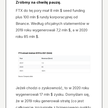
Zróbmy na chwilę pauzę.
FTX do tej pory miał 8 mln $ seed funding
plus 100 mln $ rundy korporacyjnej od
Binance. Według oficjalnych statementów w
2019 roku wygenerowali 7,2 mln $, a w 2020
roku 85 mln $.
Jeżeli chodzi o zyskowność, to w 2020 roku
wygenerowali 17 mln $ zysku. Domyślam się,
że w 2019 roku generowali stratę (co jest
całkowicie zrozumiałe z biznesowego punktu