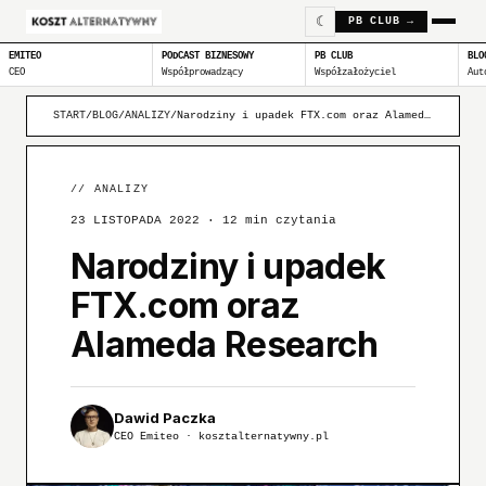
☾
PB CLUB →
EMITEO
PODCAST BIZNESOWY
PB CLUB
BLO
CEO
Współprowadzący
Współzałożyciel
Aut
START
/
BLOG
/
ANALIZY
/
Narodziny i upadek FTX.com oraz Alameda Research
//
ANALIZY
23 LISTOPADA 2022
· 12 min czytania
Narodziny i upadek
FTX.com oraz
Alameda Research
Dawid Paczka
CEO Emiteo · kosztalternatywny.pl