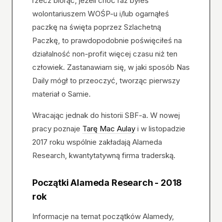
rzecz biorąc, jeżeli choć raz byłeś
wolontariuszem WOŚP-u i/lub ogarnąłeś
paczkę na święta poprzez Szlachetną
Paczkę, to prawdopodobnie poświęciłeś na
działalność non-profit więcej czasu niż ten
człowiek. Zastanawiam się, w jaki sposób Nas
Daily mógł to przeoczyć, tworząc pierwszy
materiał o Samie.
Wracając jednak do historii SBF-a. W nowej
pracy poznaje
Tarę Mac Aulay
i w listopadzie
2017 roku wspólnie zakładają Alameda
Research, kwantytatywną firma traderską.
Początki Alameda Research - 2018
rok
Informacje na temat początków Alamedy,